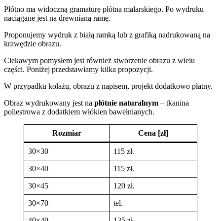
Płótno ma widoczną gramaturę płótna malarskiego. Po wydruku
naciągane jest na drewnianą ramę.
Proponujemy wydruk z białą ramką lub z grafiką nadrukowaną na
krawędzie obrazu.
Ciekawym pomysłem jest również stworzenie obrazu z wielu
części. Poniżej przedstawiamy kilka propozycji.
W przypadku kolażu, obrazu z napisem, projekt dodatkowo płatny.
Obraz wydrukowany jest na
płótnie naturalnym
– tkanina
poliestrowa z dodatkiem włókien bawełnianych.
Rozmiar
Cena [zł]
30×30
115 zł.
30×40
115 zł.
30×45
120 zł.
30×70
tel.
40×40
135 zł.