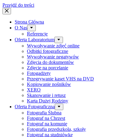
Przejdź do treści
Strona Główna
O Nas
Referencje
Oferta Laboratorium
Wywoływanie zdjęć online
Odbitki fotograficzne
Wywoływanie negatywów
Zdjęcia do dokumentów
Zdjęcie na porcelanie
Fotogadżety
Przegrywanie kaset VHS na DVD
Kopiowanie nośników
XERO
Skanowanie i retusz
Karta Dużej Rodziny
Oferta Fotograficzna
Fotografia Ślubna
Fotograf na Chrzest
Fotograf na komunię
Fotografia przedszkola, szkoły
Fotograf na studniówkę