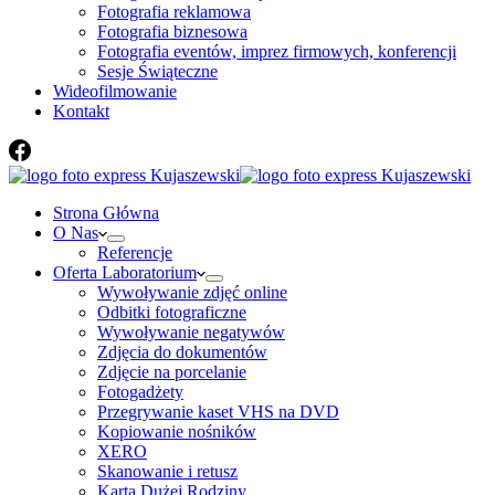
Fotografia reklamowa
Fotografia biznesowa
Fotografia eventów, imprez firmowych, konferencji
Sesje Świąteczne
Wideofilmowanie
Kontakt
Strona Główna
O Nas
Referencje
Oferta Laboratorium
Wywoływanie zdjęć online
Odbitki fotograficzne
Wywoływanie negatywów
Zdjęcia do dokumentów
Zdjęcie na porcelanie
Fotogadżety
Przegrywanie kaset VHS na DVD
Kopiowanie nośników
XERO
Skanowanie i retusz
Karta Dużej Rodziny