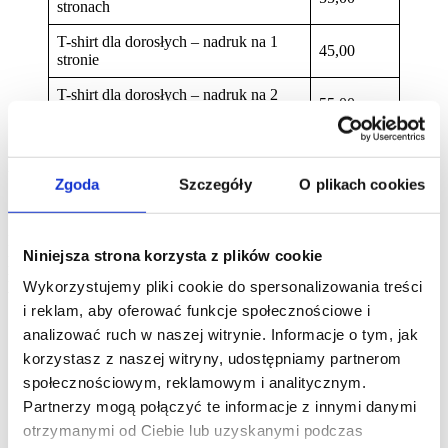
stronach
T-shirt dla dorosłych – nadruk na 1
45,00
stronie
T-shirt dla dorosłych – nadruk na 2
55,00
stronach
Fotokolaż
Zgoda
Szczegóły
O plikach cookies
Zaprojektujemy i wydrukujemy indywidualny fotokolaż.
Należy dostarczyć nam wybrane zdjęcia (wydrukowane lub w
Niniejsza strona korzysta z plików cookie
postaci pliku cyfrowego), ustalić szczegóły i wybrać rozmiar kolażu,
my zajmiemy się przygotowaniem projektu zgodnie z Państwa
Wykorzystujemy pliki cookie do spersonalizowania treści
wytycznymi.
i reklam, aby oferować funkcje społecznościowe i
analizować ruch w naszej witrynie. Informacje o tym, jak
Cena [zł]
korzystasz z naszej witryny, udostępniamy partnerom
Projekt kolażu
od 20,00 *
społecznościowym, reklamowym i analitycznym.
Partnerzy mogą połączyć te informacje z innymi danymi
*20,00 zł – ułożenie zdjęć cyfrowych
otrzymanymi od Ciebie lub uzyskanymi podczas