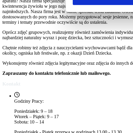
aparatu? Nasza firma specjalizuje się w chwytaniu momentów, które są
kwintesencja żywiołu w jego najsurowszej postaci, także uchwyceni
najmłodszych. Nasza firma jest w stanie sprostać temu zadaniu. Ofer
dostosowanych do pory roku. Możemy przygotować sesje jesienne, np
terminy i tematy przewodnie oczywiście są do ustalenia.
Oprócz zdjęć grupowych, realizujemy również zamówienia indywidual
najbardziej naturalny wyraz i pozę dziecka, bez sztuczności i wymusza
Chętnie robimy też zdjęcia z nauczycielami wychowawcami bądź dla n
okolicy, ogniska lub festiwale, np. z okazji Dzień Dziecka.
Wykonujemy również zdjęcia legitymacyjne oraz zdjęcia do innych 
Zapraszamy do kontaktu telefonicznie lub mailowego.
Kontakt
Godziny Pracy:
Poniedziałek: 9 – 18
Wtorek – Piątek: 9 – 17
Sobota: 10 – 14
Poniedziałek - Piątek przerwa w godzinach 13.00 - 13.30