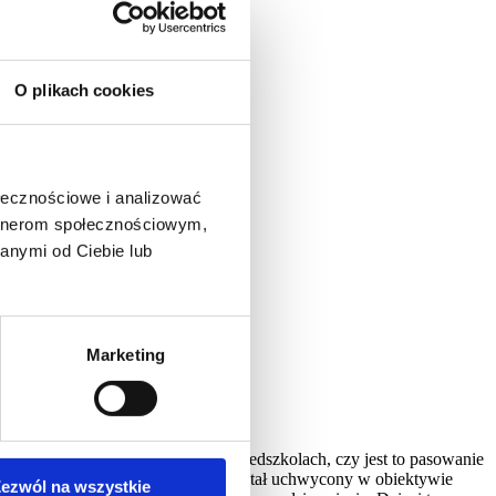
O plikach cookies
ołecznościowe i analizować
artnerom społecznościowym,
anymi od Ciebie lub
Marketing
oczystości tak w szkołach jak i przedszkolach, czy jest to pasowanie
miech ten w naturalnych warunkach został uchwycony w obiektywie
ezwól na wszystkie