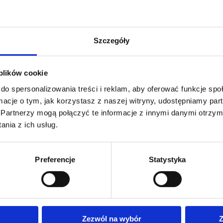
Szczegóły
 plików cookie
do spersonalizowania treści i reklam, aby oferować funkcje sp
ormacje o tym, jak korzystasz z naszej witryny, udostępniamy p
Partnerzy mogą połączyć te informacje z innymi danymi otrzym
nia z ich usług.
Preferencje
Statystyka
olnych oraz przedszkolnych. Robimy zdjęcia podczas różnego rodzaju ur
u dzień uśmiechu w szkole lub przedszkolu, i chcecie Państwo, aby uś
Zezwól na wybór
Z