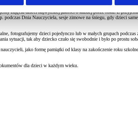
 zapisywane w formie fotografii. Wiadomo, że fotografowanie dzieci, k
e ich w naturalnym środowisku stanowi nie lada wyzwanie oraz wymaga
ujemy zdjęcia dzieci najwyższej jakości o każdej porze roku. Z przyje
. podczas Dnia Nauczyciela, sesje zimowe na śniegu, gdy dzieci same
ne, fotografujemy dzieci pojedynczo lub w małych grupach podczas za
nia sytuacji, tak aby dziecko czuło się swobodnie i było po prostu sob
auczycieli, jako formę pamiątki od klasy na zakończenie roku szkolne
dokumentów dla dzieci w każdym wieku.