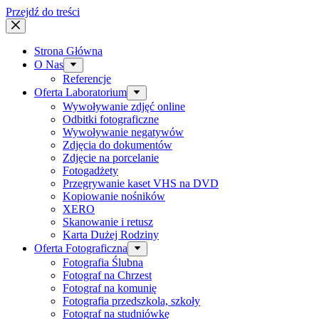
Przejdź do treści
Strona Główna
O Nas
Referencje
Oferta Laboratorium
Wywoływanie zdjęć online
Odbitki fotograficzne
Wywoływanie negatywów
Zdjęcia do dokumentów
Zdjęcie na porcelanie
Fotogadżety
Przegrywanie kaset VHS na DVD
Kopiowanie nośników
XERO
Skanowanie i retusz
Karta Dużej Rodziny
Oferta Fotograficzna
Fotografia Ślubna
Fotograf na Chrzest
Fotograf na komunię
Fotografia przedszkola, szkoły
Fotograf na studniówkę