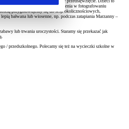
tóre są w stałym ruchu, to nie małe przedsięwzięcie. Dzieci to
 wielu umiejętności i lat doświadczenia w fotografowaniu
mnością przygotowujemy się do sesji okolicznościowych,
 lepią bałwana lub wiosenne, np. podczas zatapiania Marzanny –
bawy lub trwania uroczystości. Staramy się przekazać jak
ą.
go / przedszkolnego. Polecamy się też na wycieczki szkolne w