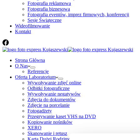
Fotografia reklamowa
Fotografia biznesowa
Fotografia eventów, imprez firmowych, konferencji
Sesje Świąteczne
Wideofilmowanie
Kontakt
Strona Główna
O Nas
Referencje
Oferta Laboratorium
Wywoływanie zdjęć online
Odbitki fotograficzne
Wywoływanie negatywów
Zdjęcia do dokumentów
Zdjęcie na porcelanie
Fotogadżety
Przegrywanie kaset VHS na DVD
Kopiowanie nośników
XERO
Skanowanie i retusz
Karta Dużej Rodziny