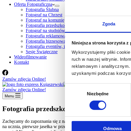
Oferta Fotograficzna
Fotografia Ślubna
Fotograf na Chrzest
Fotograf na komunię
Zgoda
Fotografia przedszkola, szkoły
Fotograf na studniówkę
Fotografia reklamowa
Fotografia biznesowa
Niniejsza strona korzysta z
Fotografia eventów, imprez firmowych, konferencji
Sesje Świąteczne
Wykorzystujemy pliki cookie 
Wideofilmowanie
ruch w naszej witrynie. Inf
Kontakt
reklamowym i analitycznym. 
uzyskanymi podczas korzysta
Zamów zdjęcia Online!
Wybór
Zamów zdjęcia Online!
Niezbędne
zgody
Menu
Fotografia przedszkola, szkoły
Zachęcamy do zapoznania się z naszą ofertą dotyczącą fotografii szk
na ucznia, pierwsze jasełka w przedszkolu, a może jest to po prost
Odmowa