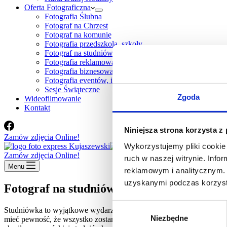
Oferta Fotograficzna
Fotografia Ślubna
Fotograf na Chrzest
Fotograf na komunię
Fotografia przedszkola, szkoły
Fotograf na studniówkę
Fotografia reklamowa
Fotografia biznesowa
Fotografia eventów, imprez firmowych, konferencji
Sesje Świąteczne
Zgoda
Wideofilmowanie
Kontakt
Niniejsza strona korzysta z
Zamów zdjęcia Online!
Wykorzystujemy pliki cookie 
Zamów zdjęcia Online!
ruch w naszej witrynie. Inf
Menu
reklamowym i analitycznym. 
uzyskanymi podczas korzysta
Fotograf na studniówkę
Wybór
Studniówka to wyjątkowe wydarzenie w życiu każdego nastolatka. Pl
Niezbędne
zgody
mieć pewność, że wszystko zostanie dopięte przed czasem na ostatni 