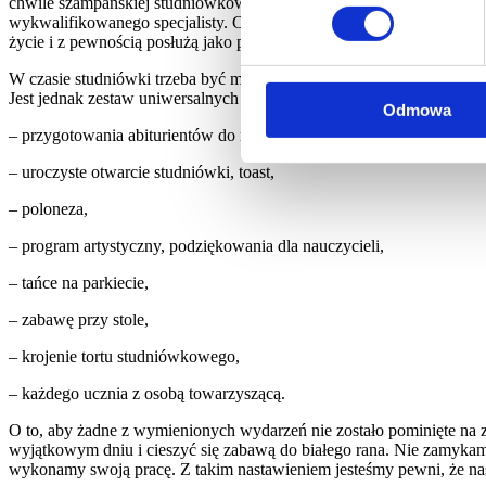
chwile szampańskiej studniówkowej zabawy. Pomimo tego, że prawie
wykwalifikowanego specjalisty. Chyba nikt nie chciałby zobaczyć swo
życie i z pewnością posłużą jako podstawa sentymentalnych wspomni
W czasie studniówki trzeba być mocno skoncentrowanym, jeżeli chce 
Jest jednak zestaw uniwersalnych i sprawdzonych okoliczności, które
Odmowa
– przygotowania abiturientów do rozpoczęcia imprezy,
– uroczyste otwarcie studniówki, toast,
– poloneza,
– program artystyczny, podziękowania dla nauczycieli,
– tańce na parkiecie,
– zabawę przy stole,
– krojenie tortu studniówkowego,
– każdego ucznia z osobą towarzyszącą.
O to, aby żadne z wymienionych wydarzeń nie zostało pominięte na zd
wyjątkowym dniu i cieszyć się zabawą do białego rana. Nie zamykam
wykonamy swoją pracę. Z takim nastawieniem jesteśmy pewni, że na