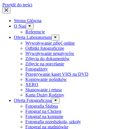
Przejdź do treści
Strona Główna
O Nas
Referencje
Oferta Laboratorium
Wywoływanie zdjęć online
Odbitki fotograficzne
Wywoływanie negatywów
Zdjęcia do dokumentów
Zdjęcie na porcelanie
Fotogadżety
Przegrywanie kaset VHS na DVD
Kopiowanie nośników
XERO
Skanowanie i retusz
Karta Dużej Rodziny
Oferta Fotograficzna
Fotografia Ślubna
Fotograf na Chrzest
Fotograf na komunię
Fotografia przedszkola, szkoły
Fotograf na studniówkę