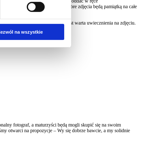
ograficznym, warto robienie zdjęć oddać w ręce
jwyższy kolega ma uciętą głowę. Dobre zdjęcia będą pamiątką na całe
e każda chwila trwania imprezy jest warta uwiecznienia na zdjęciu.
ezwól na wszystkie
nalny fotograf, a maturzyści będą mogli skupić się na swoim
my otwarci na propozycje – Wy się dobrze bawcie, a my solidnie