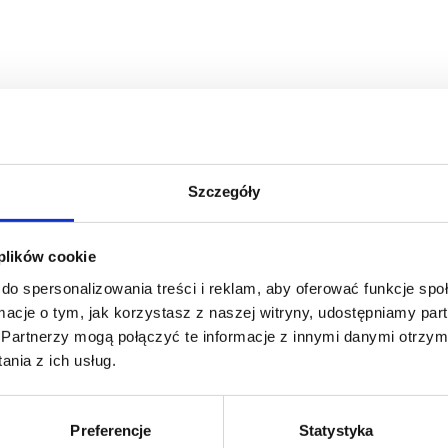
Szczegóły
 plików cookie
do spersonalizowania treści i reklam, aby oferować funkcje sp
ormacje o tym, jak korzystasz z naszej witryny, udostępniamy p
Partnerzy mogą połączyć te informacje z innymi danymi otrzym
nia z ich usług.
anowanie tej imprezy w wielu przypadkach rozpoczyna się już na sam
Preferencje
Statystyka
guzik. Jedną z ważniejszych inwestycji w trakcie przygotowań do stud