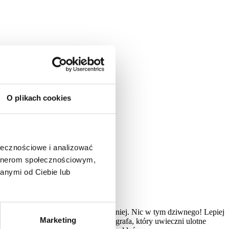
O plikach cookies
ołecznościowe i analizować
artnerom społecznościowym,
anymi od Ciebie lub
ym początku edukacji w szkole średniej. Nic w tym dziwnego! Lepiej
Marketing
niówki powinna być rezerwacja fotografa, który uwieczni ulotne