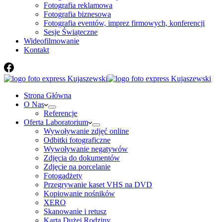
Fotografia reklamowa
Fotografia biznesowa
Fotografia eventów, imprez firmowych, konferencji
Sesje Świąteczne
Wideofilmowanie
Kontakt
Strona Główna
O Nas
Referencje
Oferta Laboratorium
Wywoływanie zdjęć online
Odbitki fotograficzne
Wywoływanie negatywów
Zdjęcia do dokumentów
Zdjęcie na porcelanie
Fotogadżety
Przegrywanie kaset VHS na DVD
Kopiowanie nośników
XERO
Skanowanie i retusz
Karta Dużej Rodziny