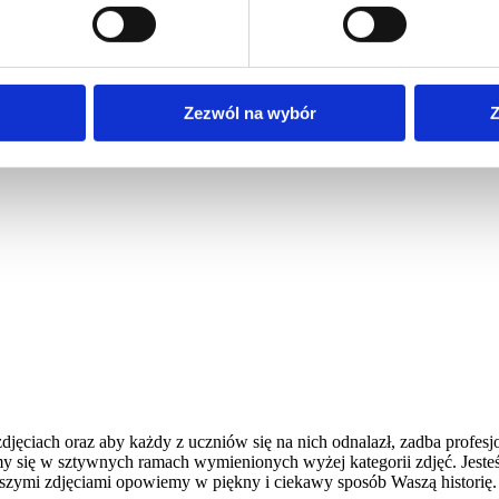
 każdy dysponuje teraz telefonem z wbudowanym dobrym aparatem fot
ich rozmazanych zdjęć z tańca, czy grupowej fotografii, na której na
eń po wielu latach na spotkaniach klasowych.
się wykonać dobry reportaż. Doskonale zdajemy sobie sprawę z tego, ż
 na każdej studniówce należy sfotografować:
Zezwól na wybór
Z
jęciach oraz aby każdy z uczniów się na nich odnalazł, zadba profesjo
y się w sztywnych ramach wymienionych wyżej kategorii zdjęć. Jesteś
szymi zdjęciami opowiemy w piękny i ciekawy sposób Waszą historię.