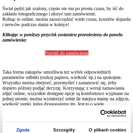
Świat pędzi jak szalony, często nie ma po prostu czasu, by iść do
zakładu fotograficznego i złożyć tam zamówienie.
Robiąc to online, można zaoszczędzić wiele czasu, kosztów dojazdu
i nerwów podczas stania w kolejce!
Klikając w poniższy przycisk zostaniesz przeniesiony do panelu
zamówienia
:
Przejdź do zamówienia
Taka forma zakupów umożliwia też wybór odpowiednich
parametrów odbitki (rodzaj papieru, wielkość itp.) na spokojnie.
Wszystko można obejrzeć, przemyśleć i zastanowić się, żeby
dopiero później podjąć decyzję. Korzystając z wersji zamawiania
zdjęć online, wszystkie dostępne opcje są komfortowo wypisane na
jednej stronie, można wymierzyć sobie ile miejsca mamy na zdjęcie,
wielkość ramki, którą dysponujemy itp. Jest to o wiele
wygodniejszy i szybszy sposób na drukowanie wspomnień.
Zgoda
Szczegóły
O plikach cookies