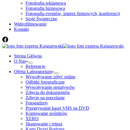
Fotografia reklamowa
Fotografia biznesowa
Fotografia eventów, imprez firmowych, konferencji
Sesje Świąteczne
Wideofilmowanie
Kontakt
Strona Główna
O Nas
Referencje
Oferta Laboratorium
Wywoływanie zdjęć online
Odbitki fotograficzne
Wywoływanie negatywów
Zdjęcia do dokumentów
Zdjęcie na porcelanie
Fotogadżety
Przegrywanie kaset VHS na DVD
Kopiowanie nośników
XERO
Skanowanie i retusz
Karta Dużej Rodziny