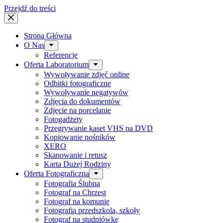
Przejdź do treści
Strona Główna
O Nas
Referencje
Oferta Laboratorium
Wywoływanie zdjęć online
Odbitki fotograficzne
Wywoływanie negatywów
Zdjęcia do dokumentów
Zdjęcie na porcelanie
Fotogadżety
Przegrywanie kaset VHS na DVD
Kopiowanie nośników
XERO
Skanowanie i retusz
Karta Dużej Rodziny
Oferta Fotograficzna
Fotografia Ślubna
Fotograf na Chrzest
Fotograf na komunię
Fotografia przedszkola, szkoły
Fotograf na studniówkę